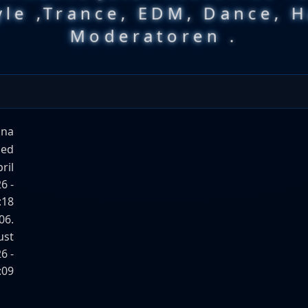
le ,Trance, EDM, Dance, 
Moderatoren .
ina
ied
ril
6 -
:18
06.
ust
6 -
:09